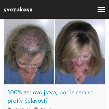
svezakosu
100% zadovoljstvo, borila sam se
protiv ćelavosti
Adisa Hamzić, 49 godina