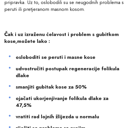
pripravka. Uz to, oslobodili su se neugodnih problema s
peruti ili pretjeranom masnom kosom.
Čak i uz izraženu ćelavost i problem s gubitkom
kose,možete lako :
osloboditi se peruti i masne kose
udvostručiti postupak regeneracije folikula
dlake
smanjiti gubitak kose za 50%
ojačati ukorjenjivanje folikula dlake za
47,5%
vratiti rad lojnih žlijezda u normalu