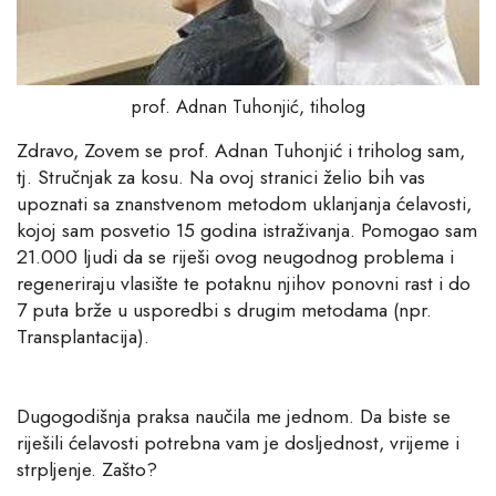
prof. Adnan Tuhonjić, tiholog
Zdravo, Zovem se prof. Adnan Tuhonjić i triholog sam,
tj. Stručnjak za kosu. Na ovoj stranici želio bih vas
upoznati sa znanstvenom metodom uklanjanja ćelavosti,
kojoj sam posvetio 15 godina istraživanja. Pomogao sam
21.000 ljudi da se riješi ovog neugodnog problema i
regeneriraju vlasište te potaknu njihov ponovni rast i do
7 puta brže u usporedbi s drugim metodama (npr.
Transplantacija).
Dugogodišnja praksa naučila me jednom. Da biste se
riješili ćelavosti potrebna vam je dosljednost, vrijeme i
strpljenje. Zašto?