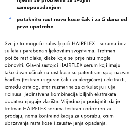
riješiti se problema sa svojim
samopouzdanjem
potaknite rast nove kose čak i za 5 dana od
prve upotrebe
Sve je to moguće zahvaljujući HAIRFLEX - serumu bez
sulfata i parabena s ljekovitim svojstvima. Tretman
potiče rast dlake, dlake koje se prije nisu mogle
obnoviti. Glavni sastojci HAIRFLEX serum koji imaju
tako divan učinak na rast kose su patentirani spoj nazvan
hairflex (testiran i siguran čak i za alergičare) i ekstrakti,
između ostalog, eter ruzmarina za cirkulaciju i ulja
ricinusa. Jedinstvena kombinacija biljnih ekstrakata
dodatno njeguje vlasište. Vrijedno je podsjetiti da je
tretman HAIRFLEX seruma testiran i odobren za
prodaju, nema kontraindikacija za uporabu, osim
ubrzavanja rasta kose i zaustavljanja opadanja.