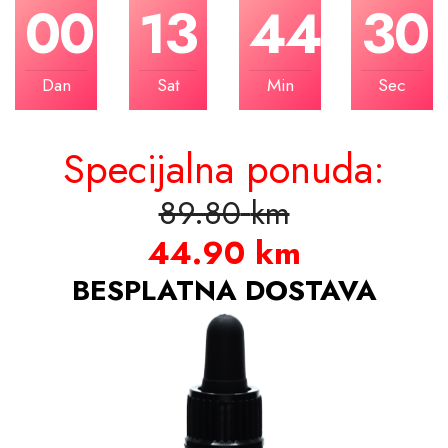
00
13
44
30
Dan
Sat
Min
Sec
Specijalna ponuda:
89.80
km
44.90
km
BESPLATNA DOSTAVA