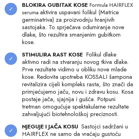
BLOKIRA GUBITAK KOSE
Formula HAIRFLEX
aktivira uspavani folikul (Matrice
seruma
germinatriva) za proizvodnju hranjivih
sastojaka. To sprječava odumiranje nove
dlake, što rezultira smanjenim gubitkom
kose.
Folikul dlake
STIMULIRA RAST KOSE
aktivno radi na stvaranju novog tkiva dlake.
Prve rezultate vidimo u obliku nove mlade
kose. Redovita upotreba KOSSALI šampona
revitalizira cijeli kompleks rasta, što znači da
primjećujemo jaču, novu i zdravu kosu. Kosa
postaje jača, sjajnija i gušća. Potpuni
tretman omogućuje spektakularne rezultate
zahvaljujući biotehnološkoj preciznosti.
Sastojci sadržani u
NJEGUJE I JAČA KOSU
HAIRFLEX ne samo da vraćaju gustoću