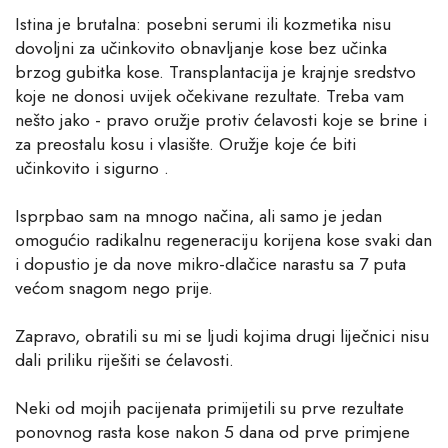
Istina je brutalna: posebni serumi ili kozmetika nisu
dovoljni za učinkovito obnavljanje kose bez učinka
brzog gubitka kose. Transplantacija je krajnje sredstvo
koje ne donosi uvijek očekivane rezultate. Treba vam
nešto jako - pravo oružje protiv ćelavosti koje se brine i
za preostalu kosu i vlasište. Oružje koje će biti
učinkovito i sigurno .
Isprpbao sam na mnogo načina, ali samo je jedan
omogućio radikalnu regeneraciju korijena kose svaki dan
i dopustio je da nove mikro-dlačice narastu sa 7 puta
većom snagom nego prije.
Zapravo, obratili su mi se ljudi kojima drugi liječnici nisu
dali priliku riješiti se ćelavosti.
Neki od mojih pacijenata primijetili su prve rezultate
ponovnog rasta kose nakon 5 dana od prve primjene