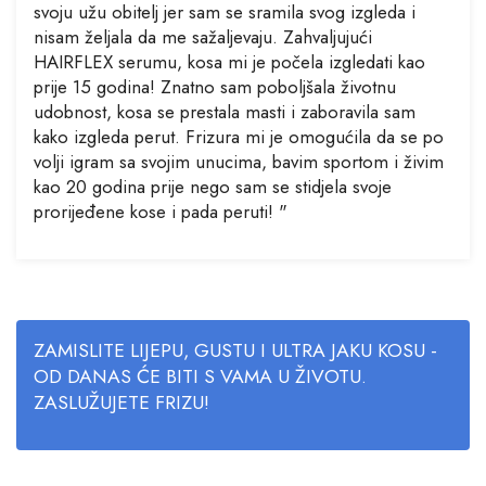
svoju užu obitelj jer sam se sramila svog izgleda i
nisam željala da me sažaljevaju. Zahvaljujući
HAIRFLEX serumu, kosa mi je počela izgledati kao
prije 15 godina! Znatno sam poboljšala životnu
udobnost, kosa se prestala masti i zaboravila sam
kako izgleda perut. Frizura mi je omogućila da se po
volji igram sa svojim unucima, bavim sportom i živim
kao 20 godina prije nego sam se stidjela svoje
prorijeđene kose i pada peruti! "
ZAMISLITE LIJEPU, GUSTU I ULTRA JAKU KOSU -
OD DANAS ĆE BITI S VAMA U ŽIVOTU.
ZASLUŽUJETE FRIZU!